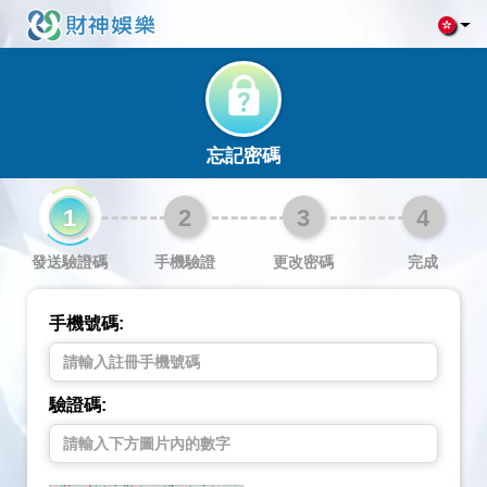
忘記密碼
1
2
3
4
發送驗證碼
手機驗證
更改密碼
完成
手機號碼:
驗證碼: